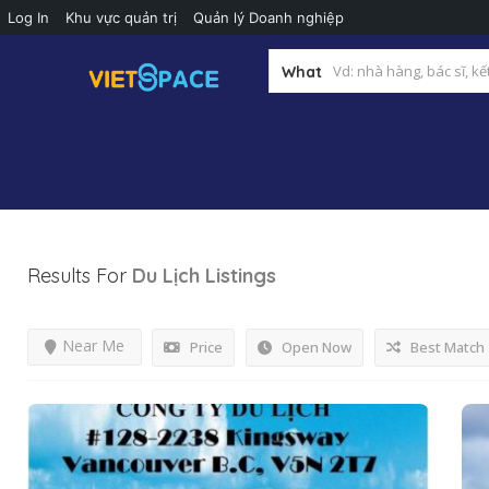
Log In
Khu vực quản trị
Quản lý Doanh nghiệp
What
Results For
Du Lịch
Listings
Near Me
Price
Open Now
Best Match