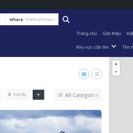
Where
Trang chủ
Giới thiệu
Ki
Khu vực cần tìm
Tìm n
All Categories
Sort By