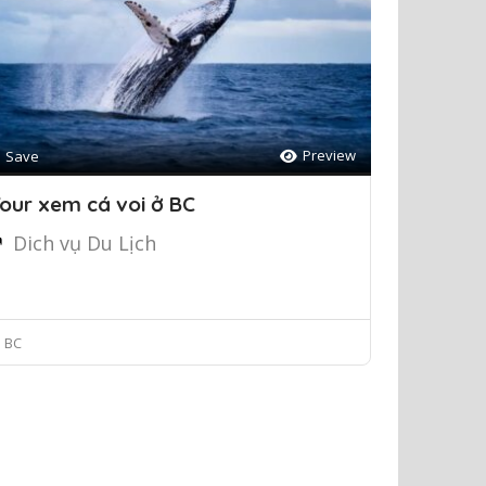
Preview
Save
our xem cá voi ở BC
Dich vụ Du Lịch
BC