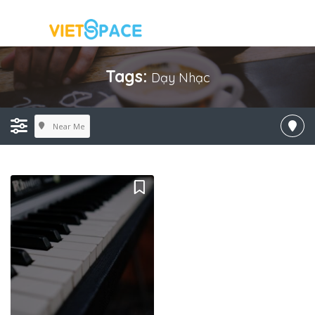
Tags:
Dạy Nhạc
Near Me