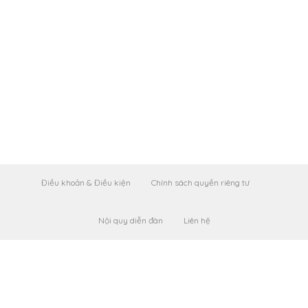
Điều khoản & Điều kiện
Chính sách quyền riêng tư
Nội quy diễn đàn
Liên hệ