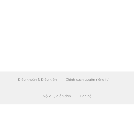
Điều khoản & Điều kiện
Chính sách quyền riêng tư
Nội quy diễn đàn
Liên hệ