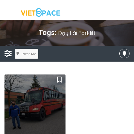
Tags:
Dạy Lái Forklift
Near Me