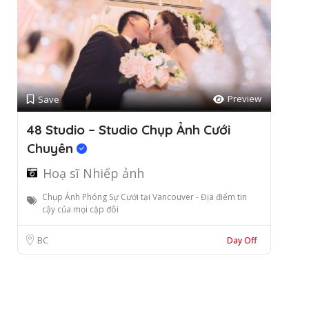
Preview
Save
48 Studio – Studio Chụp Ảnh Cưới
Chuyên
Hoạ sĩ Nhiếp ảnh
Chụp Ảnh Phóng Sự Cưới tại Vancouver - Địa điểm tin
cậy của mọi cặp đôi
BC
Day Off