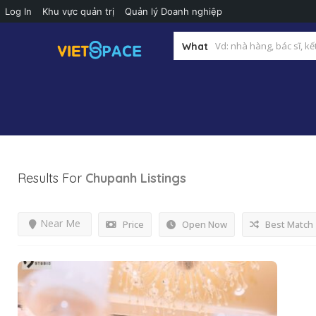
Log In
Khu vực quản trị
Quản lý Doanh nghiệp
What
Results For
Chupanh
Listings
Near Me
Price
Open Now
Best Match