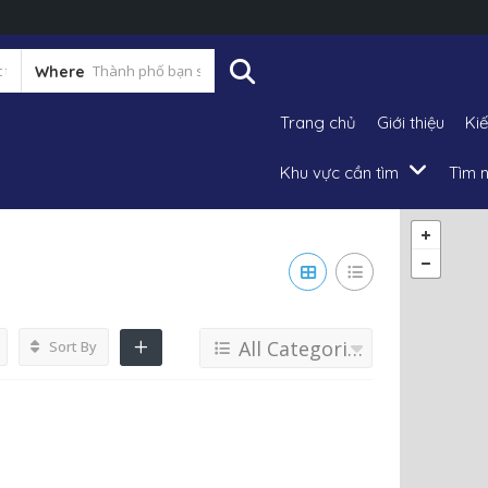
Where
Trang chủ
Giới thiệu
Ki
Khu vực cần tìm
Tìm n
All Categories
Sort By