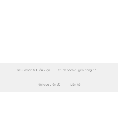
Điều khoản & Điều kiện
Chính sách quyền riêng tư
Nội quy diễn đàn
Liên hệ