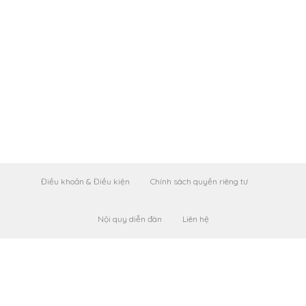
Điều khoản & Điều kiện
Chính sách quyền riêng tư
Nội quy diễn đàn
Liên hệ